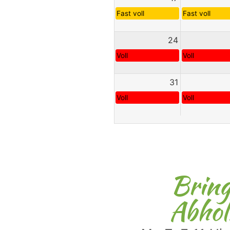
Fast voll
Fast voll
24
Voll
Voll
31
Voll
Voll
Bring
Abhol