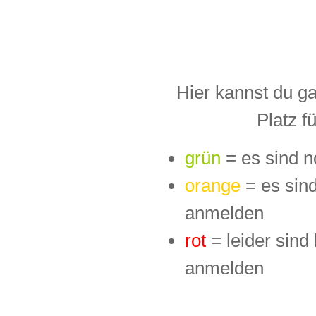
Hier kannst du g
Platz f
grün
= es sind 
orange
= es sin
anmelden
rot
= leider sind
anmelden