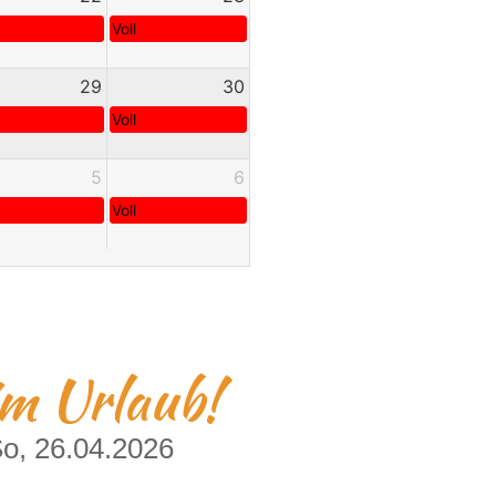
Voll
29
30
Voll
5
6
Voll
im Urlaub!
So, 26.04.2026