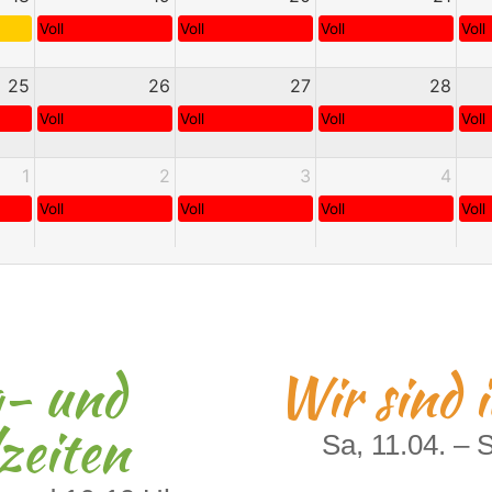
Voll
Voll
Voll
Voll
25
26
27
28
Voll
Voll
Voll
Voll
1
2
3
4
Voll
Voll
Voll
Voll
- und
Wir sind 
zeiten
Sa, 11.04. – 