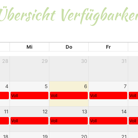
Übersicht Verfügbarkei
Mi
Do
Fr
28
29
30
31
4
5
6
7
Voll
Voll
Voll
Voll
11
12
13
14
Voll
Voll
Voll
Voll
18
19
20
21