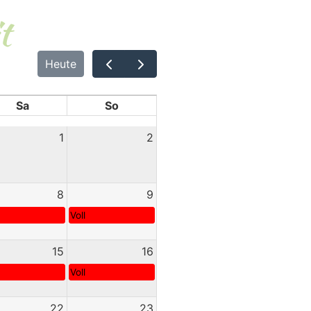
t
Heute
Sa
So
1
2
8
9
Voll
15
16
Voll
22
23