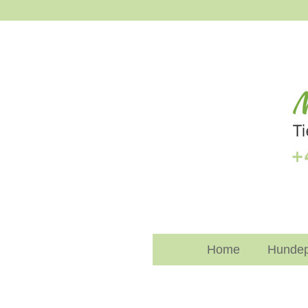
Home
Hundep